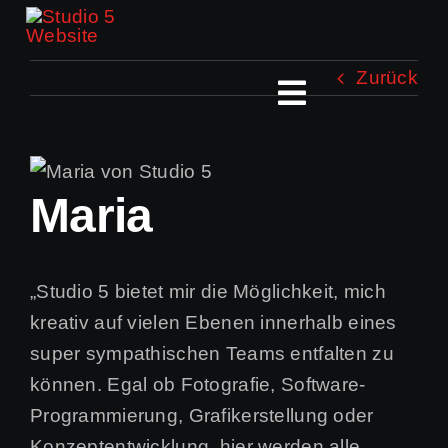
Zum
Inhalt
springen
Zurück
Toggle
Navigation
Über Studio 5
Maria
Jobs
„Studio 5 bietet mir die Möglichkeit, mich
Leistungen
kreativ auf vielen Ebenen innerhalb eines
super sympathischen Teams entfalten zu
Presse
können. Egal ob Fotografie, Software-
Programmierung, Grafikerstellung oder
Kontakt
Konzeptentwicklung, hier werden alle