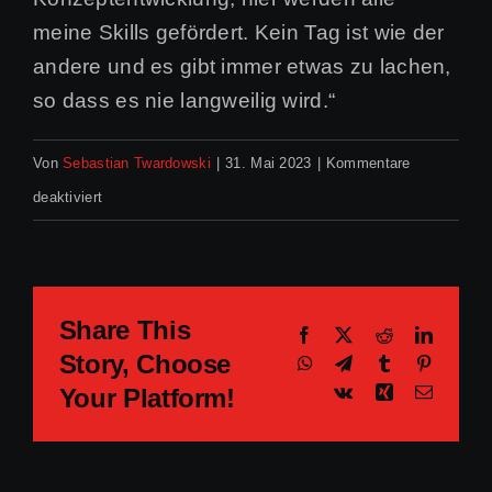
meine Skills gefördert. Kein Tag ist wie der
andere und es gibt immer etwas zu lachen,
so dass es nie langweilig wird.“
Von
Sebastian Twardowski
|
31. Mai 2023
|
Kommentare
für
deaktiviert
Maria
Share This
Facebook
X
Reddit
LinkedI
Story, Choose
WhatsApp
Telegram
Tumblr
Pinteres
Vk
Xing
E-
Your Platform!
Mail